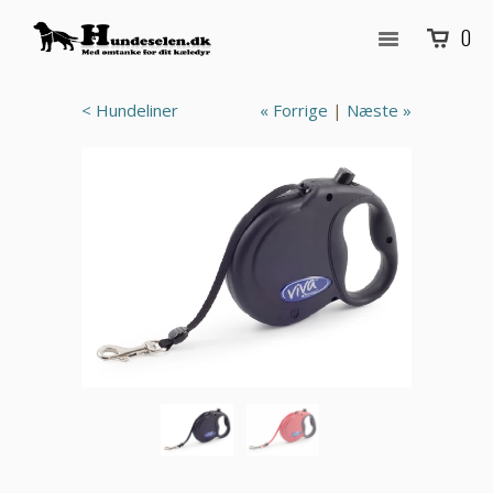
0
< Hundeliner
« Forrige
|
Næste »