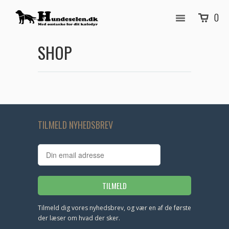
0
SHOP
TILMELD NYHEDSBREV
Tilmeld dig vores nyhedsbrev, og vær en af de første
der læser om hvad der sker.