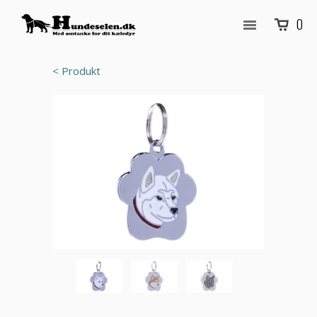
0
< Produkt