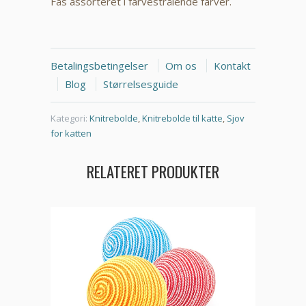
Fås assorteret i farvestrålende farver.
Betalingsbetingelser
Om os
Kontakt
Blog
Størrelsesguide
Kategori:
Knitrebolde
,
Knitrebolde til katte
,
Sjov
for katten
RELATERET PRODUKTER