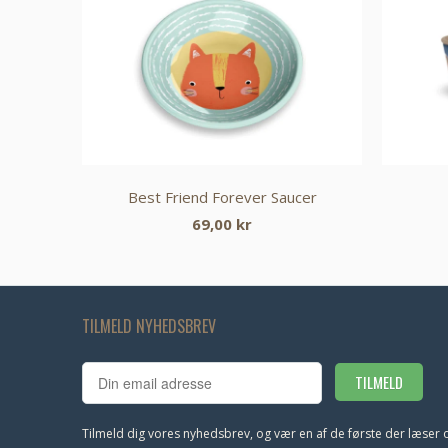
Best Friend Forever Saucer
69,00 kr
TILMELD NYHEDSBREV
Tilmeld dig vores nyhedsbrev, og vær en af de første der læser 