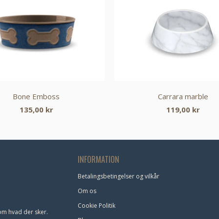
Bone Emboss
Carrara marble
135,00 kr
119,00 kr
INFORMATION
Betalingsbetingelser og vilkår
Om os
Cookie Politik
om hvad der sker.