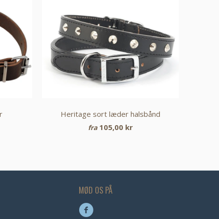
r
Heritage sort læder halsbånd
105,00 kr
fra
MØD OS PÅ