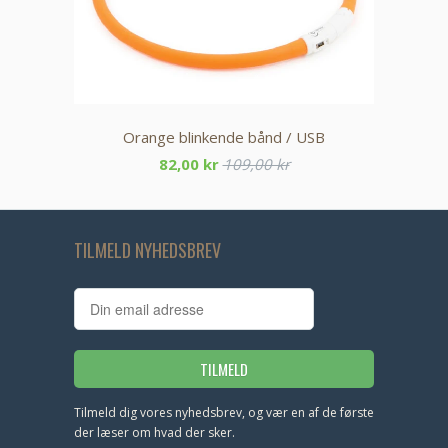
Orange blinkende bånd / USB
82,00 kr
109,00 kr
TILMELD NYHEDSBREV
Tilmeld dig vores nyhedsbrev, og vær en af de første
der læser om hvad der sker.