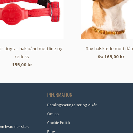
or dogs – halsbånd med line og
Rav halskæde mod flåt
refleks
169,00 kr
fra
155,00 kr
INFORMATION
Betalingsbetingelser og vilkår
Om os
Cookie Politik
om hvad der sker.
Blog