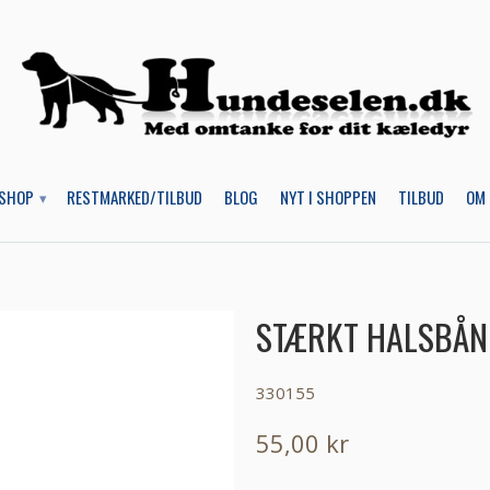
SHOP
RESTMARKED/TILBUD
BLOG
NYT I SHOPPEN
TILBUD
OM 
▾
STÆRKT HALSBÅN
330155
55,00 kr