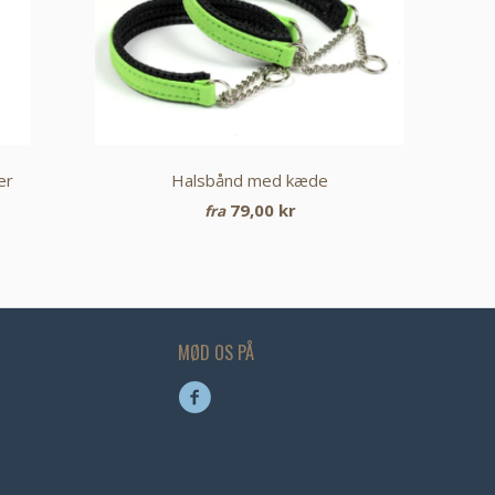
er
Halsbånd med kæde
79,00 kr
fra
MØD OS PÅ