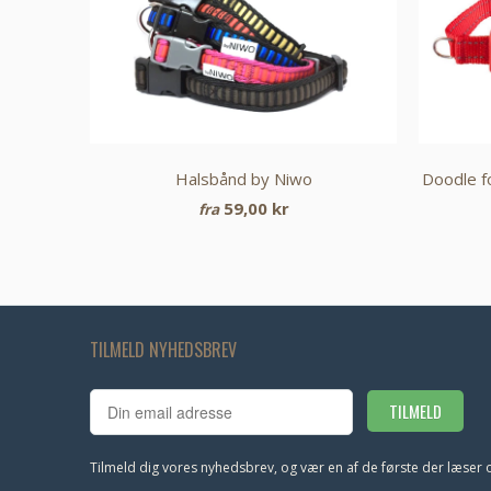
Halsbånd by Niwo
Doodle f
59,00 kr
fra
TILMELD NYHEDSBREV
Tilmeld dig vores nyhedsbrev, og vær en af de første der læser 