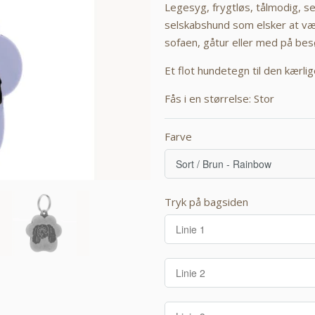
Legesyg, frygtløs, tålmodig, s
selskabshund som elsker at v
sofaen, gåtur eller med på be
Et flot hundetegn til den kærli
Fås i en størrelse: Stor
Farve
Tryk på bagsiden