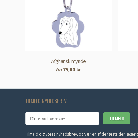
Afghansk mynde
75,00 kr
fra
TILMELD NYHEDSBREV
Tilmeld dig vores nyhedsbrev, og vær en af de første der læser 