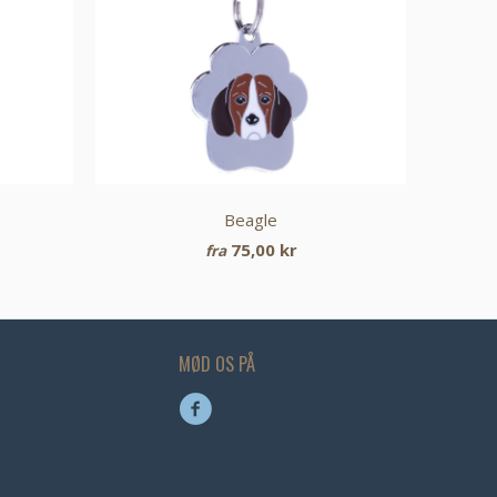
Beagle
75,00 kr
fra
MØD OS PÅ