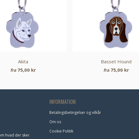
Akita
Basset Hound
75,00 kr
75,00 kr
fra
fra
INFORMATION
Betalingsbetingelser og vilkår
Om os
Cookie Politik
om hvad der sker.