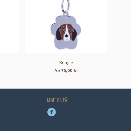
Beagle
75,00 kr
fra
MØD OS PÅ